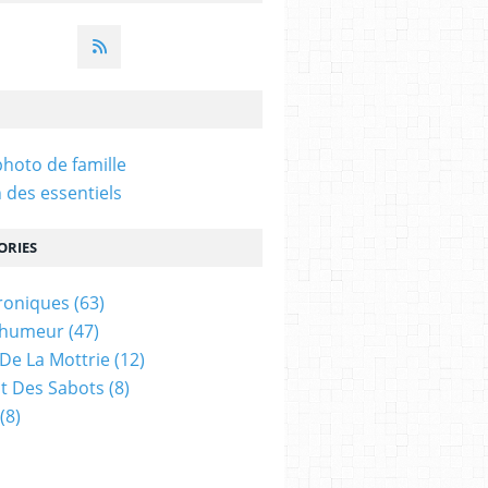
hoto de famille
n des essentiels
ORIES
roniques
(63)
D'humeur
(47)
De La Mottrie
(12)
t Des Sabots
(8)
(8)