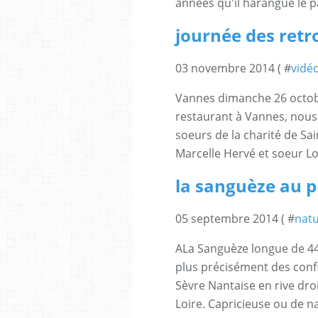
années qu'il harangue le pa
journée des retr
03 novembre 2014 ( #
vidéo
Vannes dimanche 26 octobr
restaurant à Vannes, no
soeurs de la charité de Sa
Marcelle Hervé et soeur Lo
la sanguèze au 
05 septembre 2014 ( #
natu
ALa Sanguèze longue de 44 
plus précisément des confi
Sèvre Nantaise en rive droi
Loire. Capricieuse ou de na