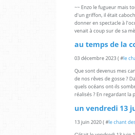
~~ Enzo le fugueur mais to
d'un griffon, il était cabo
donner en spectacle à l'oc
venait à coup sur de sa mè
au temps de la
03 décembre 2023 ( #
le ch
Que sont devenus mes cama
de nos rêves de gosse ? Dan
quels océans ont-ils sombr
réalisés ? En regardant la p
un vendredi 13 j
13 juin 2020 ( #
le chant de
C’était le vendredi 13 juin