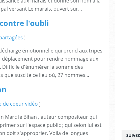
aissance aux marais et donne son nom à la
ipal versant Le marais, ouvert sur...
contre l'oubli
 partagées
)
décharge émotionnelle qui prend aux tripes
t le déplacement pour rendre hommage aux
. Difficile d'énumérer la somme des
 que suscite ce lieu où, 27 hommes...
an
 de coeur vidéo
)
n Marc le Bihan , auteur compositeur qui
primer sur l'espace public ; qui selon lui est
on doit s'approprier. Voila de longues
SUIVE