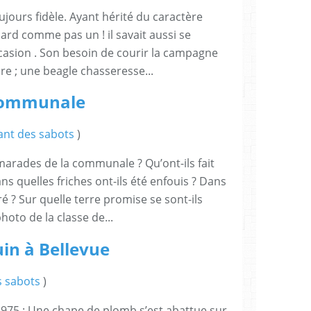
ujours fidèle. Ayant hérité du caractère
chard comme pas un ! il savait aussi se
casion . Son besoin de courir la campagne
re ; une beagle chasseresse...
 communale
ant des sabots
)
rades de la communale ? Qu’ont-ils fait
s quelles friches ont-ils été enfouis ? Dans
é ? Sur quelle terre promise se sont-ils
hoto de la classe de...
uin à Bellevue
s sabots
)
 1975 : Une chape de plomb s’est abattue sur