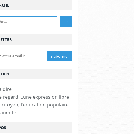
RCHE
ETTER
À DIRE
 regard....une expression libre ,
t citoyen, l'éducation populaire
manente
POS