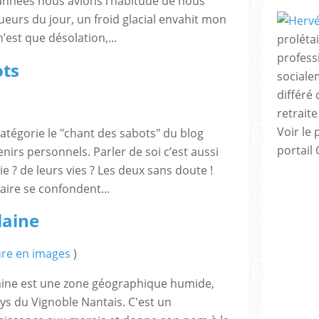
années nous avions l’habitude de nous
eurs du jour, un froid glacial envahit mon
’est que désolation,...
proléta
profess
ots
sociale
différé 
retraite 
Voir le 
 catégorie le "chant des sabots" du blog
portail
nirs personnels. Parler de soi c’est aussi
ie ? de leurs vies ? Les deux sans doute !
naire se confondent...
laine
re en images
)
laine est une zone géographique humide,
ys du Vignoble Nantais. C'est un