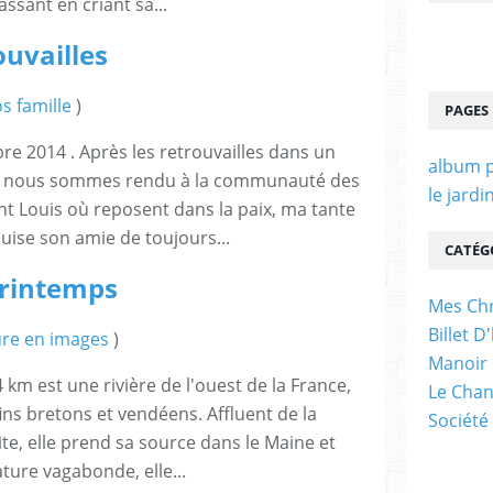
ssant en criant sa...
ouvailles
s famille
)
PAGES
e 2014 . Après les retrouvailles dans un
album p
us nous sommes rendu à la communauté des
le jardi
int Louis où reposent dans la paix, ma tante
uise son amie de toujours...
CATÉG
printemps
Mes Ch
Billet 
re en images
)
Manoir 
km est une rivière de l'ouest de la France,
Le Chan
ns bretons et vendéens. Affluent de la
Société
te, elle prend sa source dans le Maine et
ture vagabonde, elle...