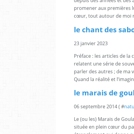
depuis des années et des 
promener aux premières lu
cœur, tout autour de moi n
le chant des sab
23 janvier 2023
Préface : les articles de la
relatent une série de souve
parler des autres ; de ma v
Quand la réalité et l’imagi
le marais de gou
06 septembre 2014 ( #
natu
Le (ou les) Marais de Gou
située en plein cœur du pa