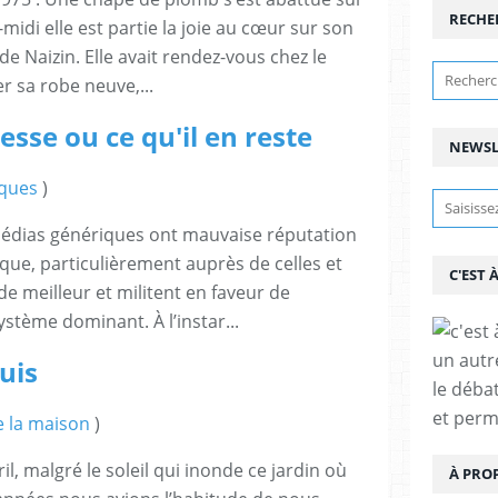
RECHE
midi elle est partie la joie au cœur sur son
e Naizin. Elle avait rendez-vous chez le
er sa robe neuve,...
resse ou ce qu'il en reste
NEWSL
ques
)
édias génériques ont mauvaise réputation
ique, particulièrement auprès de celles et
C'EST 
 meilleur et militent en faveur de
ystème dominant. À l’instar...
un autre
uis
le déba
et per
 la maison
)
il, malgré le soleil qui inonde ce jardin où
À PRO