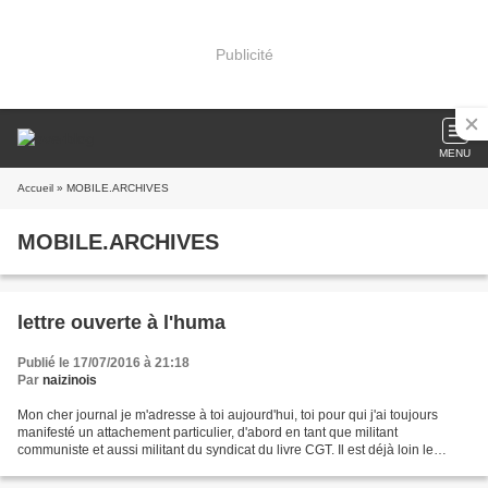
Publicité
MENU
Accueil
» MOBILE.ARCHIVES
MOBILE.ARCHIVES
lettre ouverte à l'huma
Publié le 17/07/2016 à 21:18
Par
naizinois
Mon cher journal je m'adresse à toi aujourd'hui, toi pour qui j'ai toujours
manifesté un attachement particulier, d'abord en tant que militant
communiste et aussi militant du syndicat du livre CGT. Il est déjà loin le
temps où j'avais le privilège de...