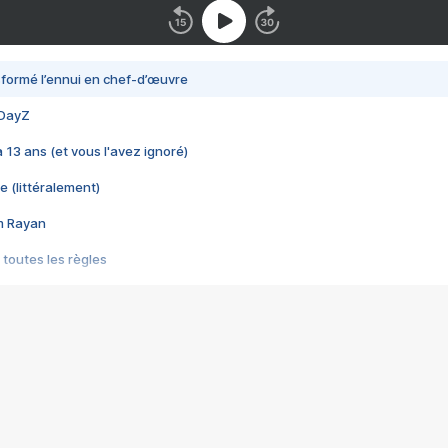
nsformé l’ennui en chef-d’œuvre
 DayZ
 a 13 ans (et vous l'avez ignoré)
e (littéralement)
im Rayan
 toutes les règles
s les jeux vidéo
us choquant de Rockstar ? - Le scandale BULLY
e plus moche de Steam
du RÊVE tourne au CAUCHEMAR
pendant 8 heures