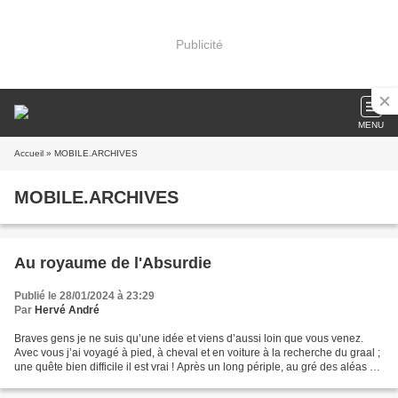
Publicité
MENU
Accueil
» MOBILE.ARCHIVES
MOBILE.ARCHIVES
Au royaume de l'Absurdie
Publié le 28/01/2024 à 23:29
Par
Hervé André
Braves gens je ne suis qu’une idée et viens d’aussi loin que vous venez.
Avec vous j’ai voyagé à pied, à cheval et en voiture à la recherche du graal ;
une quête bien difficile il est vrai ! Après un long périple, au gré des aléas de
l’histoire et des...