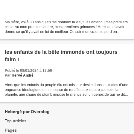
Ma mère, voilà 80 ans qu’en me donnant la vie, tu as entendu mes premiers
cris et vu mon premier sourire, mes premières grimaces ! Merci de m’avoir
donné ce qu’il y avait en toi de meilleur. Ce soir mon cœur se perd en
souvenirs, mais quand ma solitude...
les enfants de la bête immonde ont toujours
faim !
Publié le 08/01/2024 à 17:56
Par
Hervé André
Alors que les enfants du peuple élu ont mis leur destin dans les mains d’une
engeance idéologique qui ne cesse de renaître aux quatre coins de la
planète, une chape de plomb impose le silence sur un génocide qui ne dit
pas son nom et sur l’évidence même...
Hébergé par Overblog
Top articles
Pages